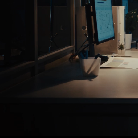
C
Y
B
E
R
A
R
K