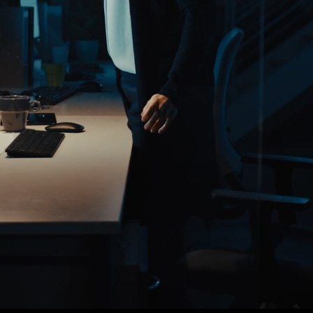
T
I
T
L
E
:
M
A
N
I
F
E
S
T
O