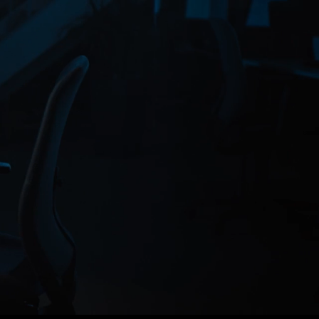
A
G
E
N
C
Y
:
C
O
L
O
S
S
U
S