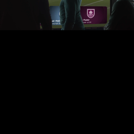
C
R
E
D
I
T
S