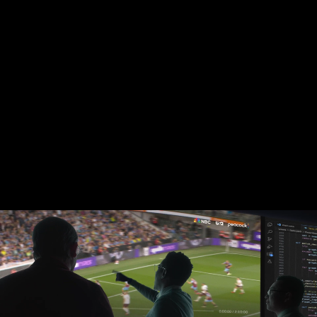
C
O
M
C
A
S
T