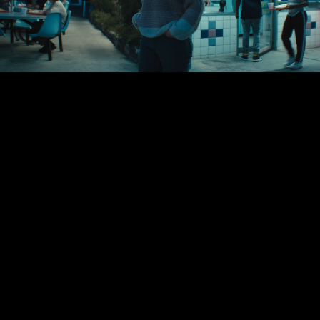
C
R
E
D
I
T
S