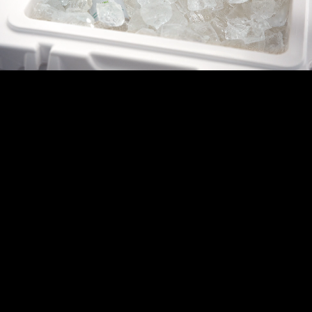
C
R
E
D
I
T
S