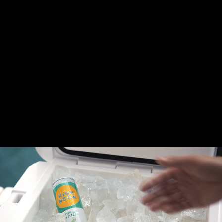
H
I
G
H
N
O
O
N