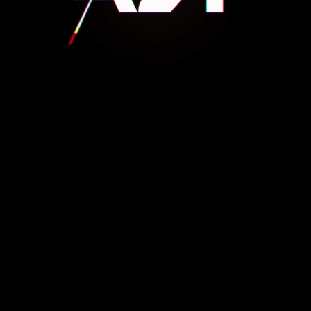
C
R
E
D
I
T
S