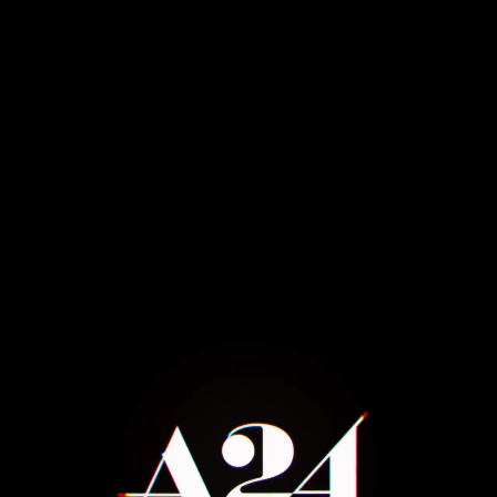
V
A
L